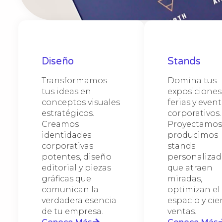
interi
Des
Cor
Dis
especi
Sta
Cam
para e
El dis
Materi
Desarr
gráfic
Haz qu
Comple
equipo
fideli
pages)
e insta
o feri
Diseña
redise
MDF, m
(UX/U
adapta
que la
Diseño
Stands
corpor
corpor
(adapt
Nos es
Optimi
banner
Nos al
medida
facili
Transformamos
Domina tus
amplia
exhibi
de man
versát
permit
llamad
tus ideas en
exposiciones
mesh, 
enfoca
genera
de im
milimé
confia
conceptos visuales
ferias y even
señalé
visual
venta,
estratégicos.
corporativos.
tu clie
produc
client
fachad
Creamos
Proyectamos
públic
identidades
producimos
intemp
corporativas
stands
invers
potentes, diseño
personalizad
editorial y piezas
que atraen
gráficas que
miradas,
comunican la
optimizan el
verdadera esencia
espacio y cie
de tu empresa.
ventas.