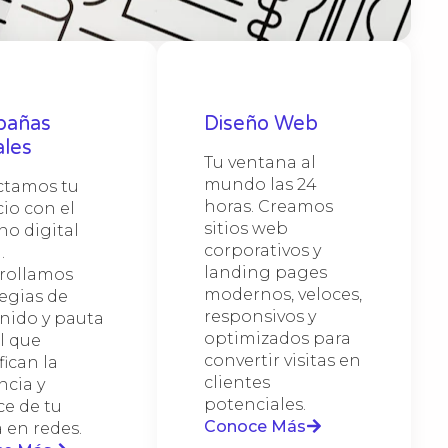
tra
ativa
ación
ng
ucción
greso
de el
ico,
o
ida,
rando
as
les,
pañas
Diseño Web
ales.
pia que
ente,
ráfico
ales
s
ctivo y
Tu ventana al
y
dos,
istemas
lle
tir
mundo las 24
tamos tu
ems y
to
ales de
te con
tus
es en
horas. Creamos
io con el
sitios web
no digital
con tu
corporativos y
.
a la
landing pages
rollamos
rno de
modernos, veloces,
tegias de
responsivos y
nido y pauta
optimizados para
l que
convertir visitas en
ican la
clientes
ncia y
potenciales.
ce de tu
Conoce Más
 en redes.