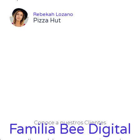
Rebekah Lozano
Pizza Hut
Conoce a nuestros Clientes
Familia Bee Digital