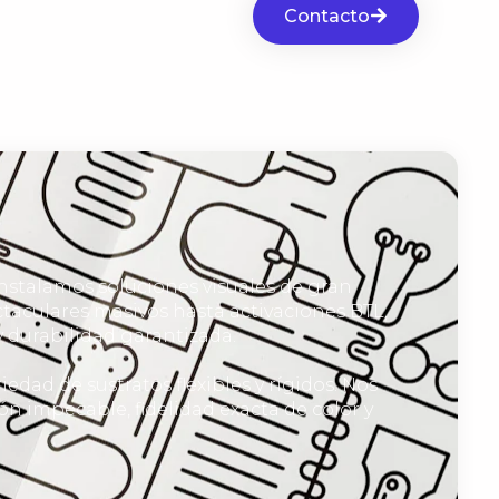
Contacto
instalamos soluciones visuales de gran
ctaculares masivos hasta activaciones BTL,
 durabilidad garantizada.
dad de sustratos flexibles y rígidos. Nos
 impecable, fidelidad exacta de color y