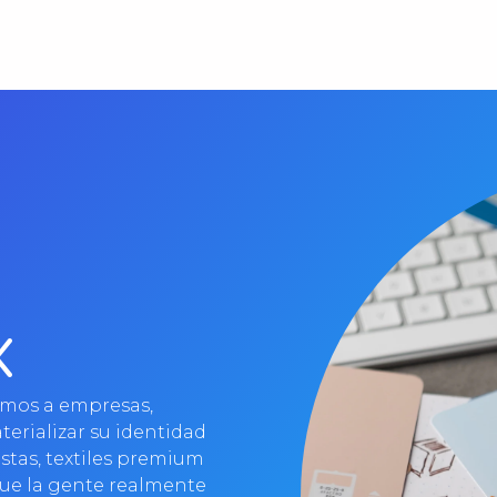
X
mos a empresas,
terializar su identidad
istas, textiles premium
que la gente realmente