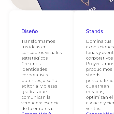
interi
Des
Cor
Dis
especi
Sta
Cam
para e
El dis
Materi
Desarr
gráfic
Haz qu
Comple
equipo
fideli
pages)
e insta
o feri
Diseña
redise
MDF, m
(UX/U
adapta
que la
Diseño
Stands
corpor
corpor
(adapt
Nos es
Optimi
banner
Nos al
medida
facili
Transformamos
Domina tus
amplia
exhibi
de man
versát
permit
llamad
tus ideas en
exposiciones
mesh, 
enfoca
genera
de im
milimé
confia
conceptos visuales
ferias y even
señalé
visual
venta,
estratégicos.
corporativos.
tu clie
produc
client
fachad
Creamos
Proyectamos
públic
identidades
producimos
intemp
corporativas
stands
invers
potentes, diseño
personalizad
editorial y piezas
que atraen
gráficas que
miradas,
comunican la
optimizan el
verdadera esencia
espacio y cie
de tu empresa.
ventas.