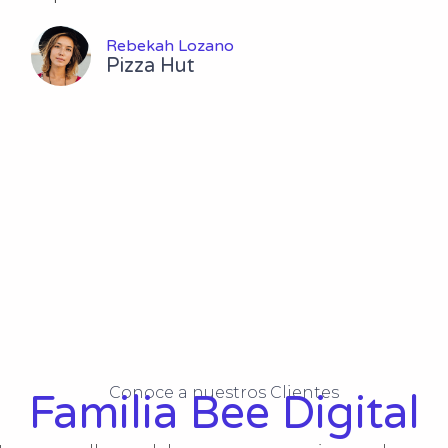
Rebekah Lozano
Pizza Hut
Conoce a nuestros Clientes
Familia Bee Digital