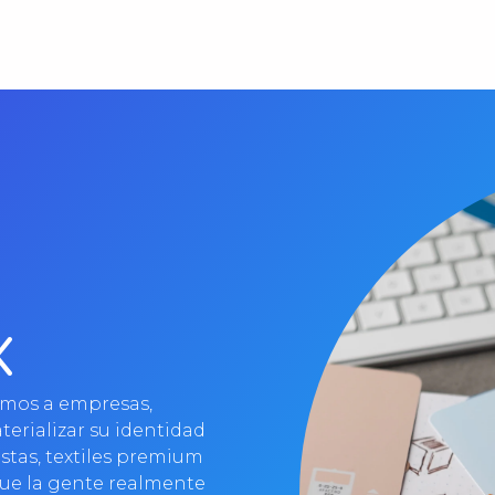
X
mos a empresas,
terializar su identidad
istas, textiles premium
que la gente realmente