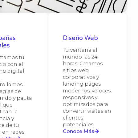
tra
ativa
ación
ng
ucción
greso
de el
ico,
o
ida,
rando
as
les,
pañas
Diseño Web
ales.
pia que
ente,
ráfico
ales
s
ctivo y
Tu ventana al
y
dos,
istemas
lle
tir
mundo las 24
tamos tu
ems y
to
ales de
te con
tus
es en
horas. Creamos
io con el
sitios web
no digital
con tu
corporativos y
.
a la
landing pages
rollamos
rno de
modernos, veloces,
tegias de
responsivos y
nido y pauta
optimizados para
l que
convertir visitas en
ican la
clientes
ncia y
potenciales.
ce de tu
Conoce Más
 en redes.