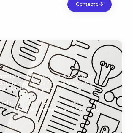
Contacto
instalamos soluciones visuales de gran
ctaculares masivos hasta activaciones BTL,
 durabilidad garantizada.
dad de sustratos flexibles y rígidos. Nos
 impecable, fidelidad exacta de color y