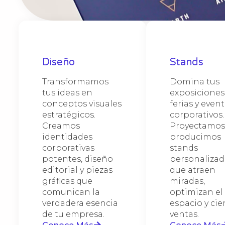
interi
Des
Cor
Dis
especi
Sta
Cam
para e
El dis
Materi
Desarr
gráfic
Haz qu
Comple
equipo
fideli
pages)
e insta
o feri
Diseña
redise
MDF, m
(UX/U
adapta
que la
Diseño
Stands
corpor
corpor
(adapt
Nos es
Optimi
banner
Nos al
medida
facili
Transformamos
Domina tus
amplia
exhibi
de man
versát
permit
llamad
tus ideas en
exposiciones
mesh, 
enfoca
genera
de im
milimé
confia
conceptos visuales
ferias y even
señalé
visual
venta,
estratégicos.
corporativos.
tu clie
produc
client
fachad
Creamos
Proyectamos
públic
identidades
producimos
intemp
corporativas
stands
invers
potentes, diseño
personalizad
editorial y piezas
que atraen
gráficas que
miradas,
comunican la
optimizan el
verdadera esencia
espacio y cie
de tu empresa.
ventas.