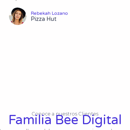
Rebekah Lozano
Pizza Hut
Conoce a nuestros Clientes
Familia Bee Digital