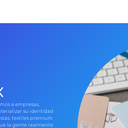
X
mos a empresas,
terializar su identidad
istas, textiles premium
que la gente realmente