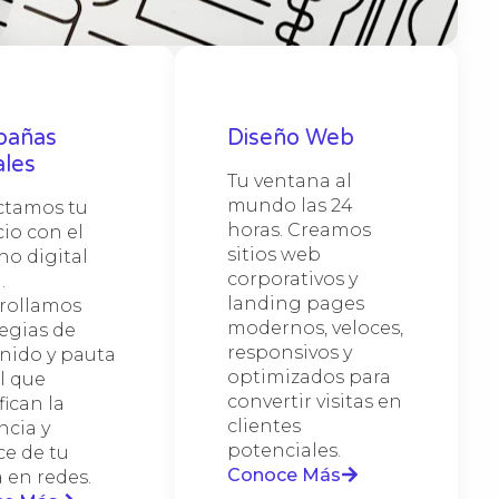
tra
ativa
ación
ng
ucción
greso
de el
ico,
o
ida,
rando
as
les,
pañas
Diseño Web
ales.
pia que
ente,
ráfico
ales
s
ctivo y
Tu ventana al
y
dos,
istemas
lle
tir
mundo las 24
tamos tu
ems y
to
ales de
te con
tus
es en
horas. Creamos
io con el
sitios web
no digital
con tu
corporativos y
.
a la
landing pages
rollamos
rno de
modernos, veloces,
tegias de
responsivos y
nido y pauta
optimizados para
l que
convertir visitas en
ican la
clientes
ncia y
potenciales.
ce de tu
Conoce Más
 en redes.