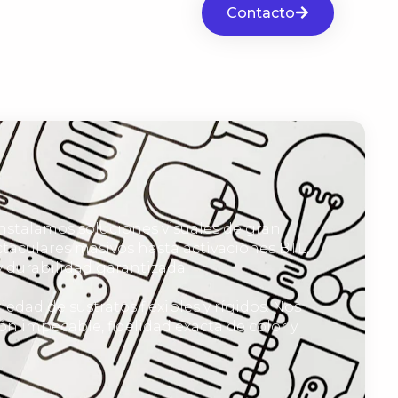
Contacto
instalamos soluciones visuales de gran
ctaculares masivos hasta activaciones BTL,
 durabilidad garantizada.
dad de sustratos flexibles y rígidos. Nos
 impecable, fidelidad exacta de color y